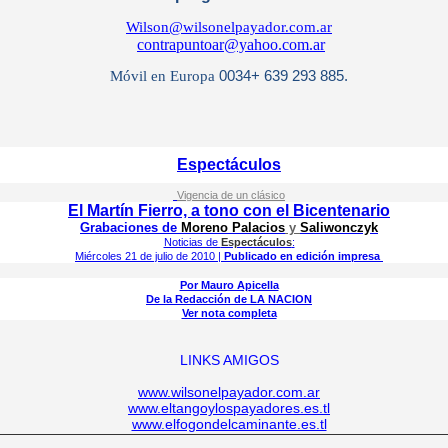
Wilson@wilsonelpayador.com.ar
contrapuntoar@yahoo.com.ar
Móvil en Europa
0034+ 639 293 885.
Espectáculos
Vigencia de un clásico
El Martín Fierro, a tono con el Bicentenario
Grabaciones
de
Moreno Palacios
y
Saliwonczyk
Noticias de
Espectáculos
:
Miércoles 21 de julio de 2010 |
Publicado en edición impresa
Por Mauro Apicella
De la Redacción de LA NACION
Ver nota completa
LINKS AMIGOS
www.wilsonelpayador.com.ar
www.eltangoylospayadores.es.tl
www.elfogondelcaminante.es.tl